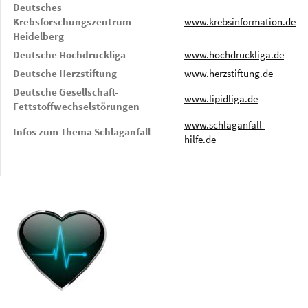
Deutsches
Krebsforschungszentrum-
www.krebsinformation.de
Heidelberg
Deutsche Hochdruckliga
www.hochdruckliga.de
Deutsche Herzstiftung
www.herzstiftung.de
Deutsche Gesellschaft-
www.lipidliga.de
Fettstoffwechselstörungen
www.schlaganfall-
Infos zum Thema Schlaganfall
hilfe.de