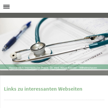
Hausärztlich-Internistische Praxis Dr. med. Klaus Koester - Wilhelmshaven
Links zu interessanten Webseiten