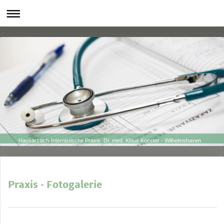
Hausärztlich-Internistische Praxis Dr. med. Klaus Koester - Wilhelmshaven
Praxis - Fotogalerie